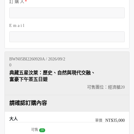
訂 購 人
E m a i l
BWN05BI2260920A / 2026/09/2
0
典藏五星汶萊：歷史、自然與現代交融、
富豪下午茶五日遊
可售團位：經濟艙
20
請確認訂購內容
大人
NT$35,000
可售
20