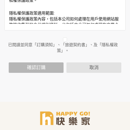
私權保護政策。
隱私權保護政策適用範圍:
隱私權保護政策內容，包括本公司如何處理在用戶使用網站服
務時收集到的身份識別資料，也包括本公司如何處理在商業合
作與本公司合作時分享的任何身份識別資料。隱私權保護政策
不適用於本公司以外的公司或網站群，與非本站所僱用或管理
人員。例如您透過本公司旗下網站上的廣告廠商連結，這些置
已閱讀並同意「訂購須知」、「旅遊契約書」、及「隱私權政
放連結的廠商也可能蒐集您個人的資料。對於您主動提供的個
策」。
人資訊，這些廣告廠商或連結網站有其個別的隱私權保護政
策，其資料處理措施不適用於本公司隱私權保護政策。
您個人在本網站上的聊天室或討論區中任意公開個人資料的行
確認訂購
取消
為，在非經加密的保護下，亦不適用於本公司隱私權保護政
策。
資料的蒐集與使用方式:
為了在本網站提供您最佳的互動性服務，可能會請您提供相關
個人的資料，其範圍如下：
本網站在您使用服務信箱、問卷調查等互動性功能時，會保留
您所提供的姓名、電子郵件地址、聯絡方式及使用時間等。
於一般瀏覽時，伺服器會自行記錄相關行徑，包括您使用連線
設備的 IP 位址、使用時間、使用的瀏覽器、瀏覽及點選資料記