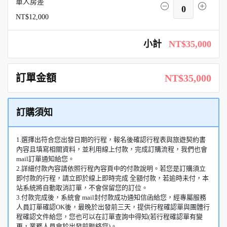
單人房差
0
NT$12,000
小計
NT$35,000
訂單金額
NT$35,000
訂購須知
1.選擇出符合您出發日期的行程，報名後確認行程表與旅遊契約書
內容且填寫相關資料，並利用線上付款，完成訂購流程，我們也會
mail訂單通知給您。
2.詳細付款內容請依照行程內容頁中的付款說明。若您是訂購須立
即付款的行程，請立即於線上即時完成 全額付款，若逾時未付，本
站系統將自動取消訂單，不會保留您的訂位。
3.付款完成後，系統會 mail封付款成功通知信函給您，經專屬服務
人員訂單確認OK後，最晚於出發前三天，提供行程確認單與團體行
程確認文件給您，您也可以在訂單查詢中得知(若行程確認單有變
更，業務人員會於出發前聯絡您)。