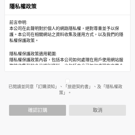
隱私權政策
前言申明:
本公司在此聲明對於個人的網路隱私權，絕對尊重並予以保
護。本公司在相關網站之資料收集及運用方式，以及我們的隱
私權保護政策。
隱私權保護政策適用範圍:
隱私權保護政策內容，包括本公司如何處理在用戶使用網站服
務時收集到的身份識別資料，也包括本公司如何處理在商業合
作與本公司合作時分享的任何身份識別資料。隱私權保護政策
不適用於本公司以外的公司或網站群，與非本站所僱用或管理
人員。例如您透過本公司旗下網站上的廣告廠商連結，這些置
已閱讀並同意「訂購須知」、「旅遊契約書」、及「隱私權政
放連結的廠商也可能蒐集您個人的資料。對於您主動提供的個
策」。
人資訊，這些廣告廠商或連結網站有其個別的隱私權保護政
策，其資料處理措施不適用於本公司隱私權保護政策。
您個人在本網站上的聊天室或討論區中任意公開個人資料的行
確認訂購
取消
為，在非經加密的保護下，亦不適用於本公司隱私權保護政
策。
資料的蒐集與使用方式: