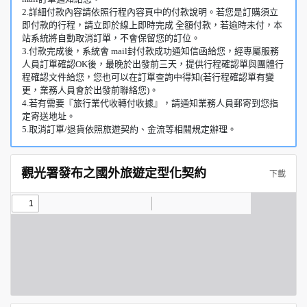
2.詳細付款內容請依照行程內容頁中的付款說明。若您是訂購須立
即付款的行程，請立即於線上即時完成 全額付款，若逾時未付，本
站系統將自動取消訂單，不會保留您的訂位。
3.付款完成後，系統會 mail封付款成功通知信函給您，經專屬服務
人員訂單確認OK後，最晚於出發前三天，提供行程確認單與團體行
程確認文件給您，您也可以在訂單查詢中得知(若行程確認單有變
更，業務人員會於出發前聯絡您)。
4.若有需要『旅行業代收轉付收據』，請通知業務人員郵寄到您指
定寄送地址。
5.取消訂單/退貨依照旅遊契約、金流等相關規定辦理。
觀光署發布之國外旅遊定型化契約
下載