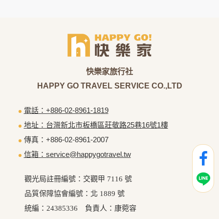
為了在本網站提供您最佳的互動性服務，可能會請您提供相關
個人的資料，其範圍如下：
本網站在您使用服務信箱、問卷調查等互動性功能時，會保留
您所提供的姓名、電子郵件地址、聯絡方式及使用時間等。
於一般瀏覽時，伺服器會自行記錄相關行徑，包括您使用連線
設備的 IP 位址、使用時間、使用的瀏覽器、瀏覽及點選資料記
錄等，做為我們增進網站服務的參考依據，此記錄為內部應
用，決不對外公布。
為提供精確的服務，我們會將收集的問卷調查內容進行統計與
分析，分析結果之統計數據或說明文字呈現，除供內部研究
外，我們會視需要公佈統計數據及說明文字，但不涉及特定個
電話：+886-02-8961-1819
人之資料。
地址：台灣新北市板橋區莊敬路25巷16號1樓
除非取得您的同意或其他法令之特別規定，本網站絕不會將您
的個人資料揭露予第三人或使用於蒐集目的以外之其他用途。
傳真：+886-02-8961-2007
在您於本網站註冊帳號、使用本網站相關產品、服務、活動或
信箱：service@happygotravel.tw
贈獎時，本網站會收集您的個人識別資料，本網站也可以從商
業夥伴處取得個人資料。
當客戶在本網站註冊時，我們會取得您的姓名、電話、住址、
觀光局註冊編號：交觀甲 7116 號
身份證字號、電子郵件、出生日期、性別、行業等相關資料，
當您註冊成功，並登入使用我們的服務後，我們即取得您的資
品質保障協會編號：北 1889 號
料。註冊時，本網站取得您的姓名、電話、住址、身份證字
統編：24385336 負責人：康菀容
號、電子郵件、出生日期、性別、行業等相關資料，當您註冊