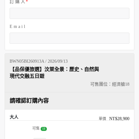
訂 購 人
E m a i l
BWN05BI260913A / 2026/09/13
【品保優旅選】汶萊全景：歷史、自然與
現代交融五日遊
可售團位：經濟艙
18
請確認訂購內容
大人
NT$28,900
可售
18