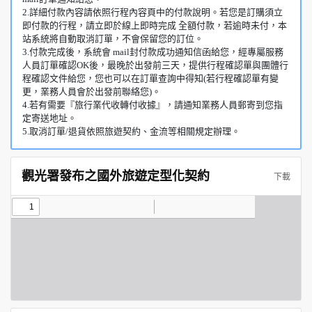
2.詳細付款內容請依照行程內容頁中的付款說明。若您是訂購須立
即付款的行程，請立即於線上即時完成 全額付款，若逾時未付，本
站系統將自動取消訂單，不會保留您的訂位。
3.付款完成後，系統會 mail封付款成功通知信函給您，經專屬服務
人員訂單確認OK後，最晚於出發前三天，提供行程確認單與團體行
程確認文件給您，您也可以在訂單查詢中得知(若行程確認單有變
更，業務人員會於出發前聯絡您)。
4.若有需要『旅行業代收轉付收據』，請通知業務人員郵寄到您指
定寄送地址。
5.取消訂單/退貨依照旅遊契約、金流等相關規定辦理。
觀光署發布之國外旅遊定型化契約
下載