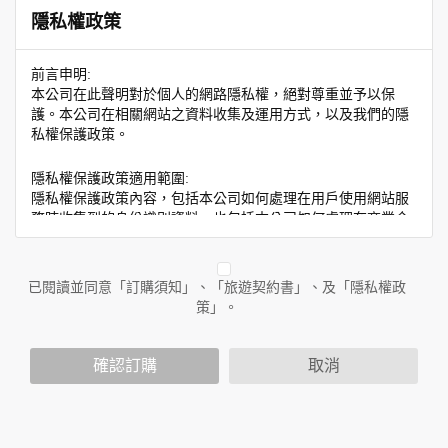
隱私權政策
前言申明:
本公司在此聲明對於個人的網路隱私權，絕對尊重並予以保
護。本公司在相關網站之資料收集及運用方式，以及我們的隱
私權保護政策。
隱私權保護政策適用範圍:
隱私權保護政策內容，包括本公司如何處理在用戶使用網站服
務時收集到的身份識別資料，也包括本公司如何處理在商業合
作與本公司合作時分享的任何身份識別資料。隱私權保護政策
不適用於本公司以外的公司或網站群，與非本站所僱用或管理
人員。例如您透過本公司旗下網站上的廣告廠商連結，這些置
已閱讀並同意「訂購須知」、「旅遊契約書」、及「隱私權政
放連結的廠商也可能蒐集您個人的資料。對於您主動提供的個
策」。
人資訊，這些廣告廠商或連結網站有其個別的隱私權保護政
策，其資料處理措施不適用於本公司隱私權保護政策。
您個人在本網站上的聊天室或討論區中任意公開個人資料的行
確認訂購
取消
為，在非經加密的保護下，亦不適用於本公司隱私權保護政
策。
資料的蒐集與使用方式: