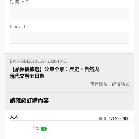
訂 購 人
E m a i l
BWN05BI261011A / 2026/10/11
【品保優旅選】汶萊全景：歷史、自然與
現代交融五日遊
可售團位：經濟艙
18
請確認訂購內容
大人
NT$28,900
可售
18