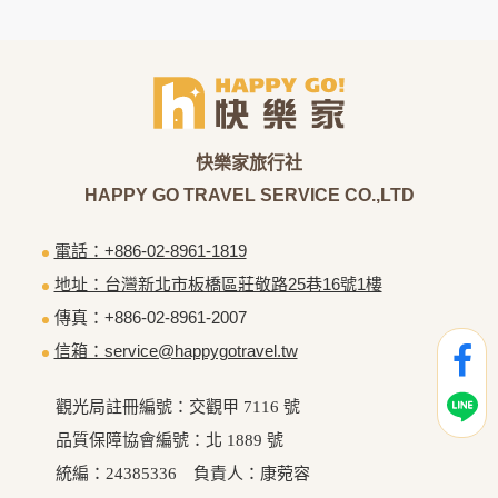
為了在本網站提供您最佳的互動性服務，可能會請您提供相關
個人的資料，其範圍如下：
本網站在您使用服務信箱、問卷調查等互動性功能時，會保留
您所提供的姓名、電子郵件地址、聯絡方式及使用時間等。
於一般瀏覽時，伺服器會自行記錄相關行徑，包括您使用連線
設備的 IP 位址、使用時間、使用的瀏覽器、瀏覽及點選資料記
錄等，做為我們增進網站服務的參考依據，此記錄為內部應
用，決不對外公布。
為提供精確的服務，我們會將收集的問卷調查內容進行統計與
分析，分析結果之統計數據或說明文字呈現，除供內部研究
外，我們會視需要公佈統計數據及說明文字，但不涉及特定個
電話：+886-02-8961-1819
人之資料。
地址：台灣新北市板橋區莊敬路25巷16號1樓
除非取得您的同意或其他法令之特別規定，本網站絕不會將您
的個人資料揭露予第三人或使用於蒐集目的以外之其他用途。
傳真：+886-02-8961-2007
在您於本網站註冊帳號、使用本網站相關產品、服務、活動或
信箱：service@happygotravel.tw
贈獎時，本網站會收集您的個人識別資料，本網站也可以從商
業夥伴處取得個人資料。
當客戶在本網站註冊時，我們會取得您的姓名、電話、住址、
觀光局註冊編號：交觀甲 7116 號
身份證字號、電子郵件、出生日期、性別、行業等相關資料，
當您註冊成功，並登入使用我們的服務後，我們即取得您的資
品質保障協會編號：北 1889 號
料。註冊時，本網站取得您的姓名、電話、住址、身份證字
統編：24385336 負責人：康菀容
號、電子郵件、出生日期、性別、行業等相關資料，當您註冊