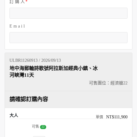
訂 購 人
E m a i l
ULBR11260913 / 2026/09/13
地中海郵輪詩歌號阿拉斯加經典小鎮、冰
河峽灣11天
可售團位：經濟艙
22
請確認訂購內容
大人
NT$111,900
可售
22