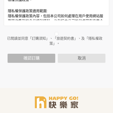
隱私權保護政策適用範圍:
隱私權保護政策內容，包括本公司如何處理在用戶使用網站服
務時收集到的身份識別資料，也包括本公司如何處理在商業合
作與本公司合作時分享的任何身份識別資料。隱私權保護政策
不適用於本公司以外的公司或網站群，與非本站所僱用或管理
人員。例如您透過本公司旗下網站上的廣告廠商連結，這些置
已閱讀並同意「訂購須知」、「旅遊契約書」、及「隱私權政
放連結的廠商也可能蒐集您個人的資料。對於您主動提供的個
策」。
人資訊，這些廣告廠商或連結網站有其個別的隱私權保護政
策，其資料處理措施不適用於本公司隱私權保護政策。
您個人在本網站上的聊天室或討論區中任意公開個人資料的行
確認訂購
取消
為，在非經加密的保護下，亦不適用於本公司隱私權保護政
策。
資料的蒐集與使用方式:
為了在本網站提供您最佳的互動性服務，可能會請您提供相關
個人的資料，其範圍如下：
本網站在您使用服務信箱、問卷調查等互動性功能時，會保留
您所提供的姓名、電子郵件地址、聯絡方式及使用時間等。
於一般瀏覽時，伺服器會自行記錄相關行徑，包括您使用連線
設備的 IP 位址、使用時間、使用的瀏覽器、瀏覽及點選資料記
錄等，做為我們增進網站服務的參考依據，此記錄為內部應