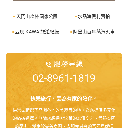
天門山森林國家公園
水晶渡假村實拍
亞庇 KAWA 旅遊紀錄
阿里山百年蒸汽火車
服務專線
02-8961-1819
快樂旅行，因為有家的陪伴。
快樂家精選了亞洲各地的美麗目的地，為您提供多元化
的旅遊選擇。無論您想探索汶萊的宏偉皇宮、體驗泰國
的歷史、漫步於曼谷商圈、去現今最夯的富國島或峴