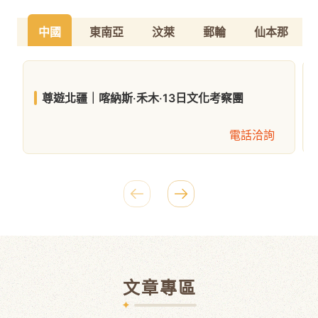
中國
東南亞
汶萊
郵輪
仙本那
尊遊北疆｜喀納斯‧禾木‧13日文化考察團
電話洽詢
文章專區