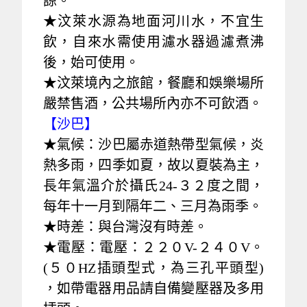
諒。
★汶萊水源為地面河川水，不宜生
飲，自來水需使用濾水器過濾煮沸
後，始可使用。
★汶萊境內之旅館，餐廳和娛樂場所
嚴禁售酒，公共場所內亦不可飲酒。
【沙巴】
★氣候：沙巴屬赤道熱帶型氣候，炎
熱多雨，四季如夏，故以夏裝為主，
長年氣溫介於攝氏24-３２度之間，
每年十一月到隔年二、三月為雨季。
★時差：與台灣沒有時差。
★電壓：電壓：２２０V-２４０V。
(５０HZ插頭型式，為三孔平頭型)
，如帶電器用品請自備變壓器及多用