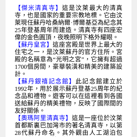
【傑米清真寺】
這是汶萊最大的清真
寺，也是國家的重要宗教地標。它由汶
萊現任蘇丹哈桑納爾·博爾基亞為紀念其
25年登基周年而建造。清真寺有四座宏
偉的金色圓頂，夜晚照明下格外耀眼。
【蘇丹皇宮】
這座宮殿是世界上最大的
住宅之一，是汶萊蘇丹的官方住所。宮
殿的名稱意為“光明之宮”，它擁有超過
1700個房間，豪華裝潢和精美的建築設
計。
【蘇丹銀禧記念館】
此記念館建立於
1992年，用於展示蘇丹登基25周年的紀
念品和禮物。遊客可以在這裡看到各國
送給蘇丹的精美禮物，反映了國際間的
友好關係。
【奧瑪阿里清真寺】
這是一座位於汶萊
首都斯裏巴加灣市的著名清真寺，以第
28代蘇丹命名。其外觀由人工湖泊包