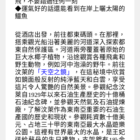
飛，不要錯過任何一刻
◆運氣好的話還能看到在岸上曬太陽的
鱷魚
從酒店出發，前往都東碼頭。在那裡，
搭乘觀光船沿著美麗的河道深入探索都
東自然保護區。河道兩旁覆蓋著原始的
巨大水椰子植物，沿途觀賞各種飛禽和
野生動物，例如河中泡澡的野牛。前往
汶萊的
「天空之鏡」
，在這秘境中欣賞
如鏡面般反射的純淨藍天和白雲，享受
這片令人驚艷的自然美景。參觀紀念汶
萊自1929年以來石油生產歷史的十億桶
石油紀念碑，並參觀天然氣及石油提煉
廠，了解汶萊作為東南亞重要的石油生
產國的歷史和現狀。參觀耗資數十億美
元、占地三十甲的東南亞最大水晶遊樂
公園。這裡有世界最大的水晶，是王妃
送給蘇丹的生日禮物，支架鍍有18k金