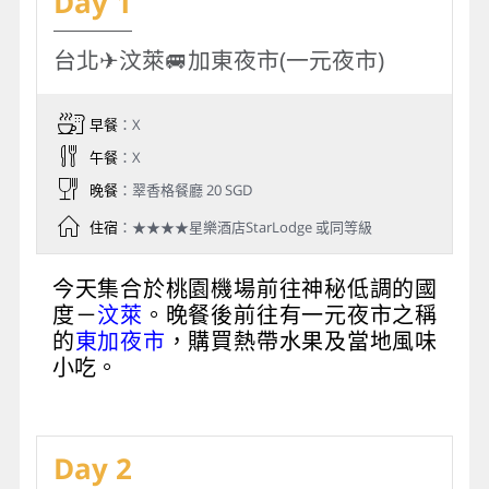
Day 1
台北✈汶萊🚐加東夜市(一元夜市)
早餐
：X
午餐
：X
晚餐
：翠香格餐廳 20 SGD
住宿
：★★★★星樂酒店StarLodge 或同等級
今天集合於桃園機場前往神秘低調的國
度－
汶萊
。晚餐後前往有一元夜市之稱
的
東加夜市
，購買熱帶水果及當地風味
小吃。
Day 2