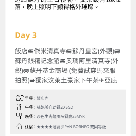
箔，晚上照明下顯得格外璀璨。
Day 3
飯店🚐傑米清真寺🚐蘇丹皇宮(外觀)🚐
蘇丹銀禧記念館🚐奧瑪阿里清真寺(外
觀)🚐蘇丹基金商場 (免費試穿馬來服
拍照)➡️獨家汶萊土豪家下午茶✈亞庇
早餐
：飯店內
午餐
：絲妮美自助餐20 SGD
晚餐
：沙巴生肉麵風味餐廳25MYR
住宿
：★★★★潘婆罗PAN BORNEO 或同等級