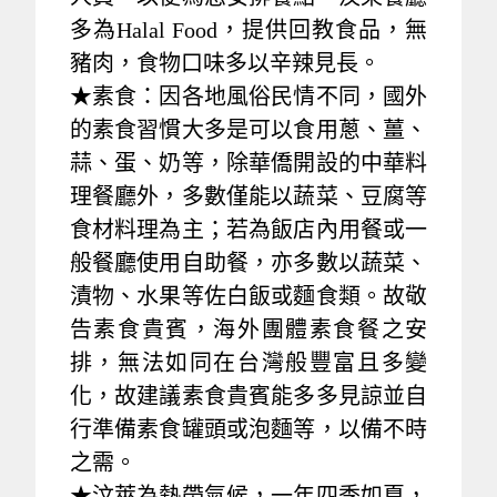
多為Halal Food，提供回教食品，無
豬肉，食物口味多以辛辣見長。
★素食：因各地風俗民情不同，國外
的素食習慣大多是可以食用蔥、薑、
蒜、蛋、奶等，除華僑開設的中華料
理餐廳外，多數僅能以蔬菜、豆腐等
食材料理為主；若為飯店內用餐或一
般餐廳使用自助餐，亦多數以蔬菜、
漬物、水果等佐白飯或麵食類。故敬
告素食貴賓，海外團體素食餐之安
排，無法如同在台灣般豐富且多變
化，故建議素食貴賓能多多見諒並自
行準備素食罐頭或泡麵等，以備不時
之需。
★汶萊為熱帶氣候，一年四季如夏，