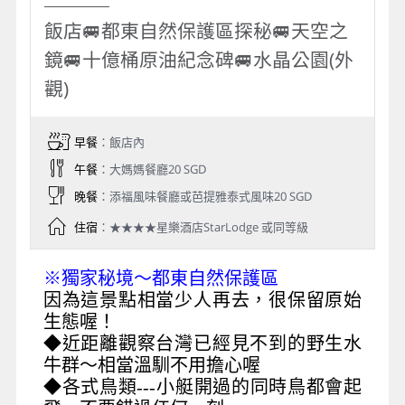
飯店🚐都東自然保護區探秘🚐天空之
鏡🚐十億桶原油紀念碑🚐水晶公園(外
觀)
早餐
：飯店內
午餐
：大媽媽餐廳20 SGD
晚餐
：添福風味餐廳或芭提雅泰式風味20 SGD
住宿
：★★★★星樂酒店StarLodge 或同等級
※獨家秘境〜都東自然保護區
因為這景點相當少人再去，很保留原始
生態喔！
◆近距離觀察台灣已經見不到的野生水
牛群〜相當溫馴不用擔心喔
◆各式鳥類---小艇開過的同時鳥都會起