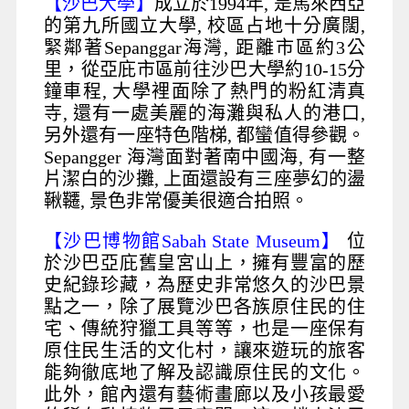
【沙巴大學】
成立於1994年, 是馬來西亞
的第九所國立大學, 校區占地十分廣闊,
緊鄰著Sepanggar海灣, 距離市區約3公
里，從亞庇市區前往沙巴大學約10-15分
鐘車程, 大學裡面除了熱門的粉紅清真
寺, 還有一處美麗的海灘與私人的港口,
另外還有一座特色階梯, 都蠻值得參觀。
Sepangger 海灣面對著南中國海, 有一整
片潔白的沙攤, 上面還設有三座夢幻的盪
鞦韆, 景色非常優美很適合拍照。
【沙巴博物館Sabah State Museum】
位
於沙巴亞庇舊皇宮山上，擁有豐富的歷
史紀錄珍藏，為歷史非常悠久的沙巴景
點之一，除了展覽沙巴各族原住民的住
宅、傳統狩獵工具等等，也是一座保有
原住民生活的文化村，讓來遊玩的旅客
能夠徹底地了解及認識原住民的文化。
此外，館內還有藝術畫廊以及小孩最愛