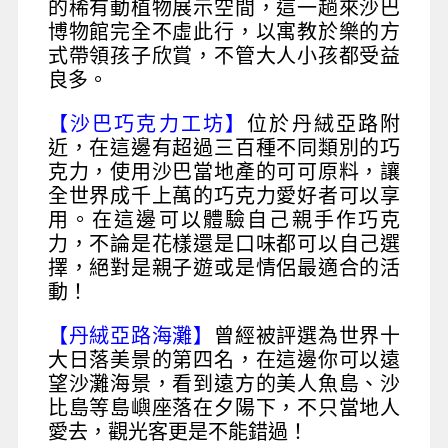
的稀有動植物展示空間，這一趟來沙巴
博物館完全不虛此行，以寓教於樂的方
式帶領孩子欣賞，不管大人小孩都受益
良多。
【沙巴巧克力工坊】
位於丹絨亞路附
近，在這邊有超過三百種不同類別的巧
克力，使用沙巴當地產的可可原料，讓
全世界成千上萬的巧克力愛好者可以享
用。在這邊可以體驗自己親手作巧克
力，不論是花樣還是口味都可以自己選
擇，絕對是親子遊或是情侶最適合的活
動！
【丹絨亞路海灘】
曾經被評選為世界十
大日落美景的第四名，在這邊你可以遠
望沙灘海景，看到遠方的美人魚島、沙
比島等島嶼座落在夕陽下，不只當地人
愛去，觀光客更是不能錯過！