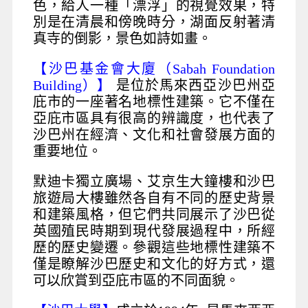
色，給人一種「漂浮」的視覺效果，特
別是在清晨和傍晚時分，湖面反射著清
真寺的倒影，景色如詩如畫。
【沙巴基金會大廈（Sabah Foundation
Building）】
是位於馬來西亞沙巴州亞
庇市的一座著名地標性建築。它不僅在
亞庇市區具有很高的辨識度，也代表了
沙巴州在經濟、文化和社會發展方面的
重要地位。
默迪卡獨立廣場、艾京生大鐘樓和沙巴
旅遊局大樓雖然各自有不同的歷史背景
和建築風格，但它們共同展示了沙巴從
英國殖民時期到現代發展過程中，所經
歷的歷史變遷。參觀這些地標性建築不
僅是瞭解沙巴歷史和文化的好方式，還
可以欣賞到亞庇市區的不同面貌。