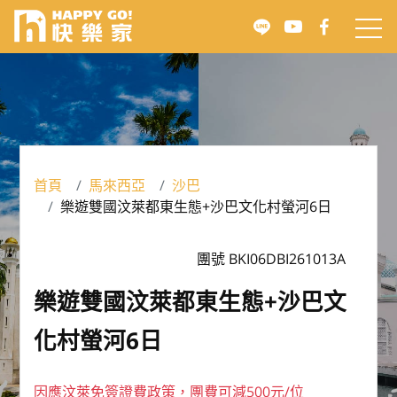
首頁
馬來西亞
沙巴
樂遊雙國汶萊都東生態+沙巴文化村螢河6日
團號 BKI06DBI261013A
樂遊雙國汶萊都東生態+沙巴文
化村螢河6日
因應汶萊免簽證費政策，團費可減500元/位