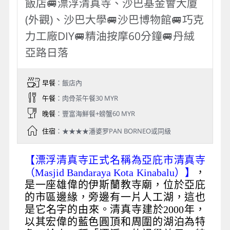
飯店🚐漂浮清真寺、沙巴基金會大廈
(外觀)、沙巴大學🚐沙巴博物館🚐巧克
力工廠DIY🚐精油按摩60分鐘🚐丹絨
亞路日落
早餐
：飯店內
午餐
：肉骨茶午餐30 MYR
晚餐
：豐富海鮮餐+螃蟹60 MYR
住宿
：★★★★潘婆罗PAN BORNEO或同級
【漂浮清真寺正式名稱為亞庇市清真寺
（Masjid Bandaraya Kota Kinabalu）】
，
是一座雄偉的伊斯蘭教寺廟，位於亞庇
的市區邊緣，旁邊有一片人工湖，這也
是它名字的由來。清真寺建於2000年，
以其宏偉的藍色圓頂和周圍的湖泊為特