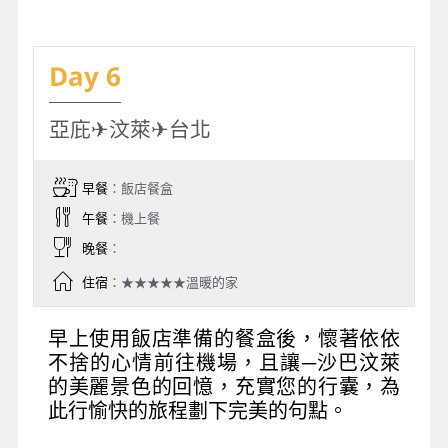
Day 6
亞庇✈汶萊✈台北
早餐
：飯店餐盒
午餐
：機上餐
晚餐
：
住宿
：★★★★★溫暖的家
早上使用飯店準備的餐盒後，懷著依依
不捨的心情前往機場，且讓─沙巴汶萊
的美麗景色的回憶，充實您的行囊，為
此行愉快的旅程劃下完美的句點。