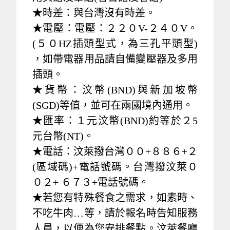
★時差：與台灣沒有時差。
★電壓：電壓：２２０V-２４０V。
(５０HZ插頭型式，為三孔平頭型)
，如帶電器用品請自備變壓器及多用
插頭。
★貨幣：汶幣(BND)與新加坡幣
(SGD)等值，並可在兩國境內通用。
★匯率：１元汶幣(BND)約等於２5
元台幣(NT)。
★電話：汶萊撥台灣００+８８６+２
(區域碼)+電話號碼。台灣撥汶萊０
０２+ ６７３+電話號碼。
★若您有特殊餐食之需求，如素時、
不吃牛肉…等，請於報名時告知服務
人員，以便為您安排餐點。汶萊餐廳