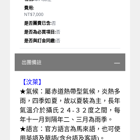
NT$7,000
否
否
否
出團備註
【汶萊】
★氣候：屬赤道熱帶型氣候，炎熱多
雨，四季如夏，故以夏裝為主，長年
氣溫介於攝氏２４-３２度之間，每
年十一月到隔年二、三月為雨季。
★語言：官方語言為馬來語，也可使
用英語及華語(含台語及客語)。