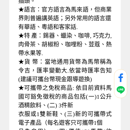
插頭。
★語言：官方語言為馬來語，但商業
界則普遍講英語；另外常用的語言還
有華語、粵語和客家話.
★特 產：錫器、蠟染、咖啡, 巧克力,
肉骨茶、胡椒粉、咖哩粉、荳蔻、熱
帶水果等.
★貨 幣：當地通用貨幣為馬幣稱為
令吉，匯率變動大.依當時匯率告知
(建議可攜台幣現金跟導遊換)
★可攜帶之免稅商品: 依目前資料馬
國可豁免徵稅的商品包括(一)1公升
酒精飲料、(二) 3件新
衣服或1雙新鞋、(三)新的可攜帶式
電子產品（每名遊客只可攜帶1個