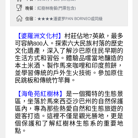
晚餐
：紅樹林晚餐(門票包含)
住宿
：★★★★潘婆罗PAN BORNEO或同級
【婆羅洲文化村】
村莊佔地7英畝，最多
可容納800人。探索六大民族村落的歷史
文化遺產，深入了解沙巴原住民早期的
生活方式和習俗。體驗品嚐當地釀造的
本土米酒、製作馬來咖哩和印度煎餅，
並學習傳統的戶外生火技術。參加原住
民跳板和傳統竹竿舞。
【海龟苑紅樹林】
是一個獨特的生態景
區，坐落於馬來西亞沙巴州的自然保護
區內，專為那些熱愛自然和生態旅遊的
遊客打造。這裡不僅是觀光勝地，更是
個保護和了解紅樹林生態系的重要地
點。