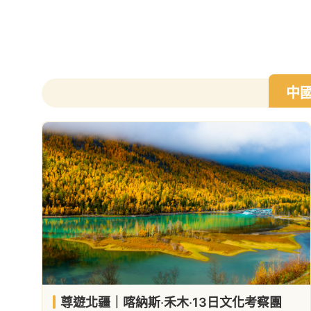
中
尊遊北疆｜喀納斯‧禾木‧13日文化考察團