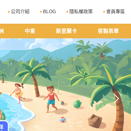
公司介紹
BLOG
隱私權政策
會員專區
洲
中東
斯里蘭卡
客製表單
往後