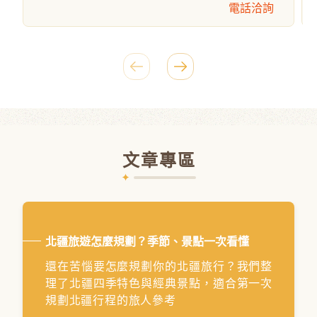
推薦行程
中國
東南亞
汶萊
郵輪
仙本那
尊遊北疆｜喀納斯‧禾木‧13日文化考察團
電話洽詢