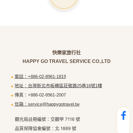
02-8961-1819
快樂旅行，因為有家的陪伴。
快樂家精選了亞洲各地的美麗目的地，為您提供多元化
的旅遊選擇。無論您想探索汶萊的宏偉皇宮、體驗泰國
的歷史、漫步於曼谷商圈、去現今最夯的富國島或峴
港、到多數人還沒去過的北越-沙壩，到印尼日惹參觀
世界七大奇景...等等，快樂家都能提供符合您需求的行
程。
LINE洽詢