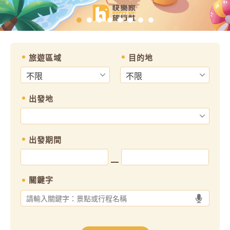
旅遊區域
目的地
出發地
出發期間