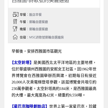
西雅圖-詩歌號的美麗邂逅
早餐
：飯店早餐
午餐
：郵輪自選餐廳
晚餐
：郵輪自選餐廳
住宿
：MSC詩歌號郵輪自選艙房
早餐後，安排西雅圖市區觀光
【
太空針塔
】
是美國西北太平洋地區的主要地標，
位於華盛頓州西雅圖的安妮女王社區。因1962年世
界博覽會在西雅圖舉辦而興建，初期每日有接近
20,000
人次乘電梯登塔參觀，該屆博覽會共吸引約
230萬參觀者。太空針塔高約184米，是西雅圖最高
的大樓，最大寬度為42米，總重約9,550噸。
【星巴克咖啡創始店】
世界上第一家星巴克，珍藏