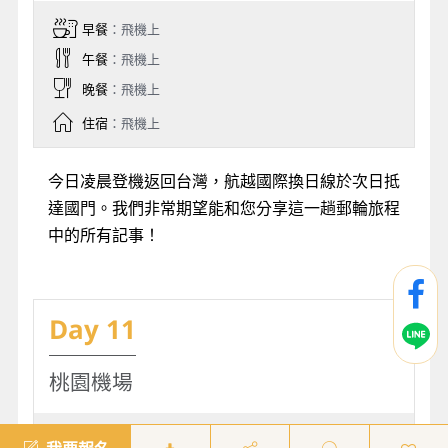
早餐
：飛機上
午餐
：飛機上
晚餐
：飛機上
住宿
：飛機上
今日凌晨登機返回台灣，航越國際換日線於次日抵
達國門。我們非常期望能和您分享這一趟郵輪旅程
中的所有記事！
Day 11
桃園機場
早餐
：X