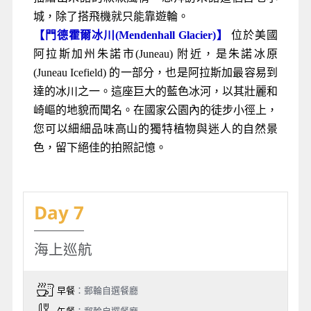
城，除了搭飛機就只能靠遊輪。
【門德霍爾冰川(Mendenhall Glacier)】
位於美國
阿拉斯加州朱諾市(Juneau) 附近，是朱諾冰原
(Juneau Icefield) 的一部分，也是阿拉斯加最容易到
達的冰川之一。這座巨大的藍色冰河，以其壯麗和
崎嶇的地貌而聞名。在國家公園內的徒步小徑上，
您可以細細品味高山的獨特植物與迷人的自然景
色，留下絕佳的拍照記憶。
Day 7
海上巡航
早餐
：郵輪自選餐廳