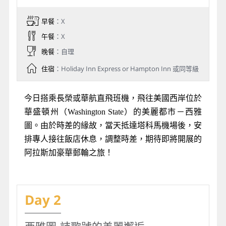
早餐
：X
午餐
：X
晚餐
：自理
住宿
：Holiday Inn Express or Hampton Inn 或同等級
今日搭乘長榮或華航直飛班機，飛往美國西岸位於
華盛頓州（Washington State）的美麗都市－西雅
圖。由於時差的緣故，當天抵達塔科馬機場後，安
排專人接往飯店休息，調整時差，期待即將開展的
阿拉斯加豪華郵輪之旅！
Day 2