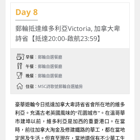
Day 8
郵輪抵達維多利亞Victoria, 加拿大卑
詩省【抵達20:00-啟航23:59】
早餐
：郵輪自選餐廳
午餐
：郵輪自選餐廳
晚餐
：郵輪自選餐廳
住宿
：MSC詩歌號郵輪自選艙房
豪華遊輪今日抵達加拿大卑詩省省會所在地的維多
利亞。充滿古老英國風味的“花園城市”。在溫哥華
市建埠以前，維多利亞是加西的重要港口。在當
時，前往加拿大淘金及修建鐵路的華工，都在當地
定居及生活。但直至現在，當地還保有不少華工生