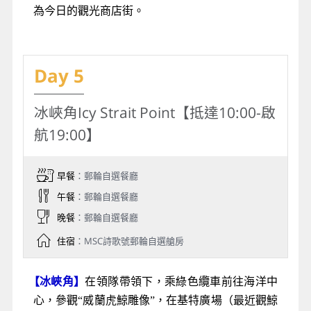
為今日的觀光商店街。
Day 5
冰峽角Icy Strait Point【抵達10:00-啟
航19:00】
早餐
：郵輪自選餐廳
午餐
：郵輪自選餐廳
晚餐
：郵輪自選餐廳
住宿
：MSC詩歌號郵輪自選艙房
【冰峽角】
在領隊帶領下，乘綠色纜車前往海洋中
心，參觀“威蘭虎鯨雕像”，在基特廣場（最近觀鯨