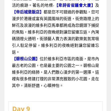
活的痕跡。著名的地標-
【卑詩省省議會大廈】
及
【帝后城堡飯店】
都是您不可錯過的參觀點，您可
漫步於港邊或富有英國風味的街道，街旁路燈上的
鮮花及浪漫的維多利亞馬車都將成為您鏡頭下捕捉
的焦點，維多利亞的夜晚絕對讓您留連忘返。內灣
碼頭燈火通明，街頭藝人賣力表演的歡樂氣氛常吸
引人駐足停留，維多利亞的夜晚絕對讓您留連忘
返。
【碧根山公園】
位於維多利亞市區的南面，是市內
最古老的公園，也是最主要的公園之一。碧根山是
維多利亞的綠肺，是人們散心漫步的第一選擇。這
裡有很多修建打理的非常漂亮雅致的小花園，走在
其中，清新舒適，心曠神怡。
Day 9