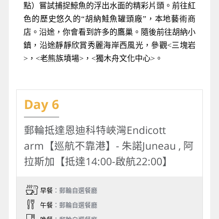
點）嘗試捕捉鯨魚的浮出水面的精彩片頭。前往紅
色的歷史悠久的“胡納鮭魚罐頭廠”，本地藝術商
店。沿途，你會看到許多的鷹巢。隨後前往胡納小
鎮，沿途靜靜欣賞秀麗海岸西風光，參觀<三塊岩
>，<老熊族墳場>，<獨木舟文化中心>。
Day 6
郵輪抵達恩迪科特峽灣Endicott
arm【巡航不靠港】- 朱諾Juneau , 阿
拉斯加【抵達14:00-啟航22:00】
早餐
：郵輪自選餐廳
午餐
：郵輪自選餐廳