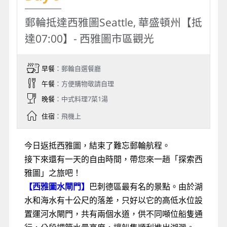
郵輪抵達西雅圖Seattle, 華盛頓州【抵
達07:00】- 西雅圖市區觀光
早餐
：郵輪自選餐廳
午餐
：方便購物敬請自理
晚餐
：中式料理7菜1湯
住宿
：飛機上
今日返抵西雅圖，結束了難忘郵輪航程。
接下來還有一天的自由時間，帶您來一趟「探索西
雅圖」之旅吧！
【西雅圖水閘門】
巴刺德區最有名的景點。由於湖
水和海水有十公尺的落差，只好以它的高低水位設
置運河水閘門，共有兩個水道，供不同噸位船隻通