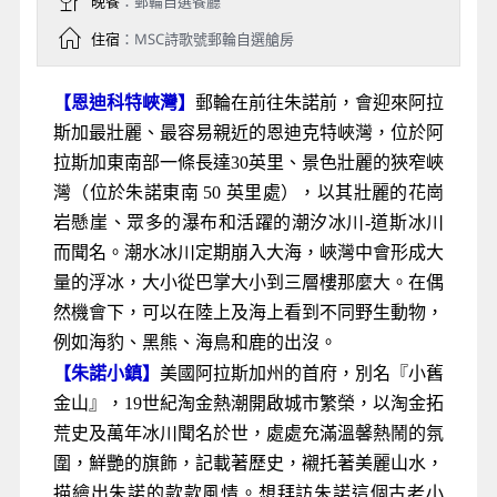
晚餐
：郵輪自選餐廳
住宿
：MSC詩歌號郵輪自選艙房
【恩迪科特峽灣】
郵輪在前往朱諾前
，會迎來阿拉
斯加最壯麗、最容易親近的恩迪克特峽灣，位於
阿
拉斯加東南部一條長達30英里、景色壯麗的狹窄峽
灣
（位於朱諾東南 50 英里處），以其壯麗的花崗
岩懸崖、眾多的瀑布和活躍的潮汐冰川-道斯冰川
而聞名。
潮水冰川定期崩入大海，峽灣
中會形成大
量的浮冰，大小從巴掌大小到三層樓那麼大。在偶
然機會下，可以在陸上及海上看到不同野生動物，
例如海豹、黑熊、海鳥和鹿的出沒。
【朱諾小鎮】
美國阿拉斯加州的首府，別名『小舊
金山』，19世紀淘金熱潮開啟城市繁榮，以淘金拓
荒史及萬年冰川聞名於世，處處充滿溫馨熱鬧的氛
圍，鮮艷的旗飾，記載著歷史，襯托著美麗山水，
描繪出朱諾的款款風情。想拜訪朱諾這個古老小