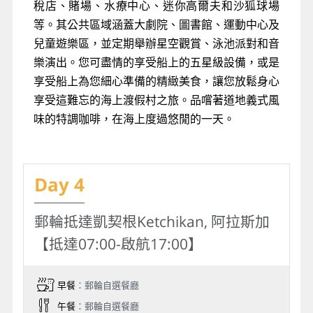
稅店、賭場、水療中心、迷你高爾夫和沙狐球場
等。其公共區域涵蓋大劇院、圖書館、運動中心及
兒童遊樂區，並定期舉辦星空觀賞、泳池派對和音
樂演出。您可盡情的享受船上的五星級設備，或是
享受船上為您細心準備的精緻美食，讓您放鬆身心
享受這難忘的海上渡假村之旅。品嚐著道地義式風
味的特調咖啡，在海上度過悠閒的一天。
Day 4
郵輪抵達凱契根Ketchikan, 阿拉斯加
【抵達07:00-啟航17:00】
早餐
：郵輪自選餐廳
午餐
：郵輪自選餐廳