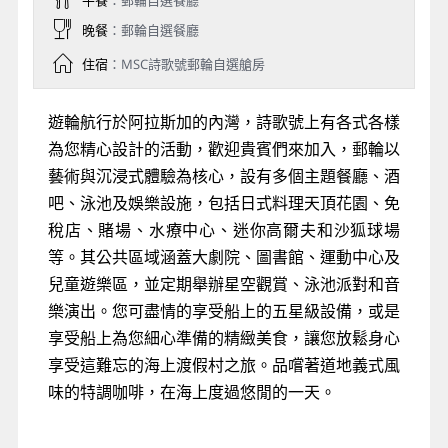
午餐
：郵輪自選餐廳
晚餐
：郵輪自選餐廳
住宿
：MSC詩歌號郵輪自選艙房
遊輪航行於阿拉斯加的內灣，詩歌號上有各式各樣
為您精心設計的活動，歡迎貴賓們來加入，郵輪以
藝術與沉浸式體驗為核心，設有多個主題餐廳、酒
吧、泳池及娛樂設施，包括日式料理天頂花園、免
稅店、賭場、水療中心、迷你高爾夫和沙狐球場
等。其公共區域涵蓋大劇院、圖書館、運動中心及
兒童遊樂區，並定期舉辦星空觀賞、泳池派對和音
樂演出。您可盡情的享受船上的五星級設備，或是
享受船上為您細心準備的精緻美食，讓您放鬆身心
享受這難忘的海上渡假村之旅。品嚐著道地義式風
味的特調咖啡，在海上度過悠閒的一天。