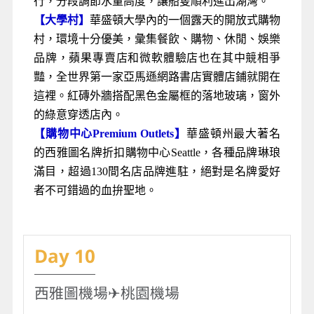
行，分段調節水量高度，讓船隻順利進出湖灣。
【大學村】
華盛頓大學內的一個露天的開放式購物
村，環境十分優美，彙集餐飲、購物、休閒、娛樂
品牌，蘋果專賣店和微軟體驗店也在其中競相爭
豔，全世界第一家亞馬遜網路書店實體店鋪就開在
這裡。紅磚外牆搭配黑色金屬框的落地玻璃，窗外
的綠意穿透店內。
【購物中心Premium Outlets】
華盛頓州最大著名
的西雅圖名牌折扣購物中心Seattle，各種品牌琳琅
滿目，超過130間名店品牌進駐，絕對是名牌愛好
者不可錯過的血拚聖地。
Day 10
西雅圖機場✈︎桃園機場