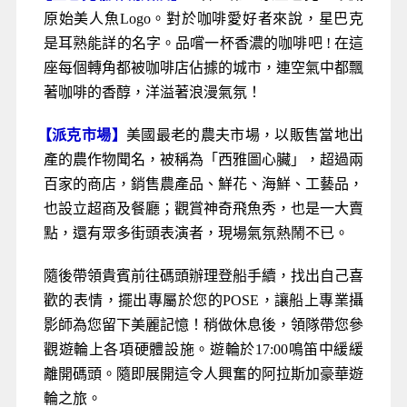
原始美人魚Logo。對於咖啡愛好者來說，星巴克
是耳熟能詳的名字。品嚐一杯香濃的咖啡吧 ! 在這
座每個轉角都被咖啡店佔據的城市，連空氣中都飄
著咖啡的香醇，洋溢著浪漫氣氛！
【
派克市場
】
美國最老的農夫市場，以販售當地出
產的農作物聞名，被稱為「西雅圖心臟」，超過兩
百家的商店，銷售農產品、鮮花、海鮮、工藝品，
也設立超商及餐廳；觀賞神奇飛魚秀，也是一大賣
點，還有眾多街頭表演者，現場氣氛熱鬧不已。
隨後帶領貴賓前往碼頭辦理登船手續，找出自己喜
歡的表情，擺出專屬於您的POSE，讓船上專業攝
影師為您留下美麗記憶！稍做休息後，領隊帶您參
觀遊輪上各項硬體設施。遊輪於17:00鳴笛中緩緩
離開碼頭。隨即展開這令人興奮的阿拉斯加豪華遊
輪之旅。