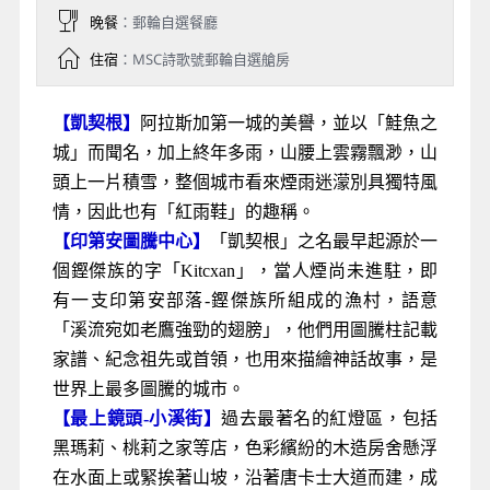
晚餐
：郵輪自選餐廳
住宿
：MSC詩歌號郵輪自選艙房
【凱契根】
阿拉斯加第一城的美譽，並以「鮭魚之
城」而聞名，加上終年多雨，山腰上雲霧飄渺，山
頭上一片積雪，整個城市看來煙雨迷濛別具獨特風
情，因此也有「紅雨鞋」的趣稱。
【印第安圖騰中心】
「凱契根」之名最早起源於一
個鏗傑族的字「Kitcxan」，當人煙尚未進駐，即
有一支印第安部落-鏗傑族所組成的漁村，語意
「溪流宛如老鷹強勁的翅膀」，他們用圖騰柱記載
家譜、紀念祖先或首領，也用來描繪神話故事，是
世界上最多圖騰的城市。
【最上鏡頭-小溪街】
過去最著名的紅燈區，包括
黑瑪莉、桃莉之家等店，色彩繽紛的木造房舍懸浮
在水面上或緊挨著山坡，沿著唐卡士大道而建，成