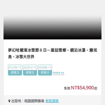
夢幻哈爾濱冰雪節８日－童話雪鄉、鏡泊冰瀑、霧淞
島、冰雪大世界
01/25(一)
02/01(一)
02/08(一)
請電洽
請電洽
請電洽
more
NT$54,900
售價
起
出發地：桃園國際機場
航班資訊