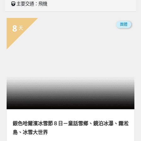
主要交通：飛機
團體
8
天
銀色哈爾濱冰雪節８日－童話雪鄉、鏡泊冰瀑、霧淞
島、冰雪大世界