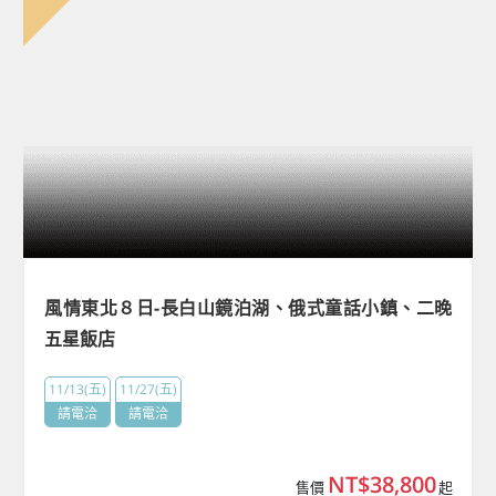
風情東北８日-長白山鏡泊湖、俄式童話小鎮、二晚
五星飯店
11/13(五)
11/27(五)
請電洽
請電洽
NT$38,800
售價
起