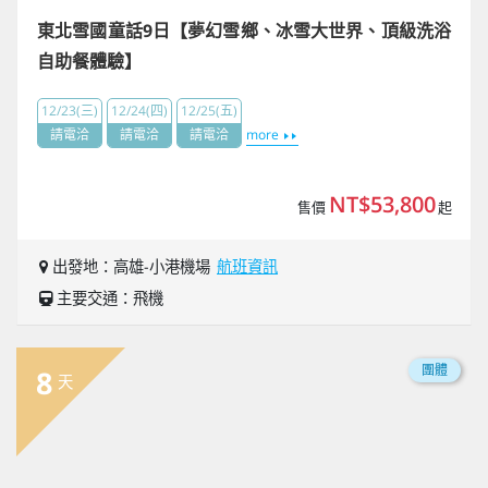
東北雪國童話9日【夢幻雪鄉、冰雪大世界、頂級洗浴
自助餐體驗】
12/23(三)
12/24(四)
12/25(五)
請電洽
請電洽
請電洽
more
NT$53,800
售價
起
出發地：高雄-小港機場
航班資訊
主要交通：飛機
團體
8
天