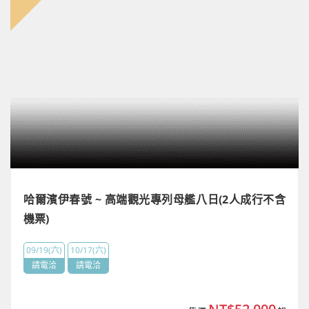
哈爾濱伊春號 ~ 高端觀光專列母艦八日(2人成行不含
機票)
09/19(六)
10/17(六)
請電洽
請電洽