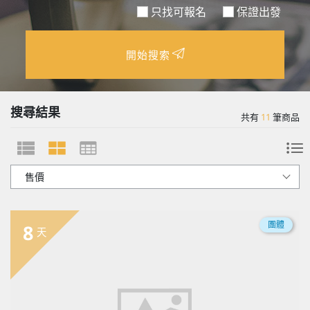
只找可報名
保證出發
開始搜索
搜尋結果
共有
11
筆商品
團體
8
天