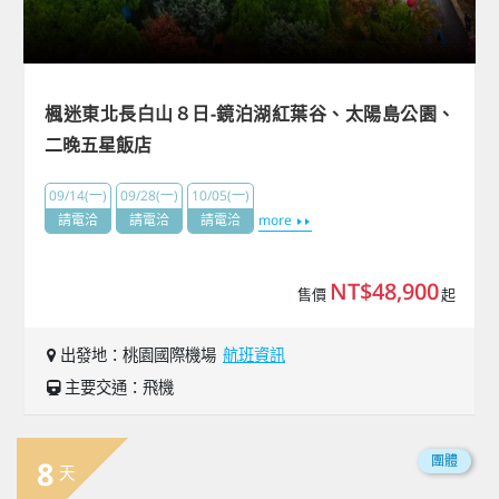
楓迷東北長白山８日-鏡泊湖紅葉谷、太陽島公園、
二晚五星飯店
09/14(一)
09/28(一)
10/05(一)
請電洽
請電洽
請電洽
more
NT$48,900
售價
起
出發地：桃園國際機場
航班資訊
主要交通：飛機
團體
8
天