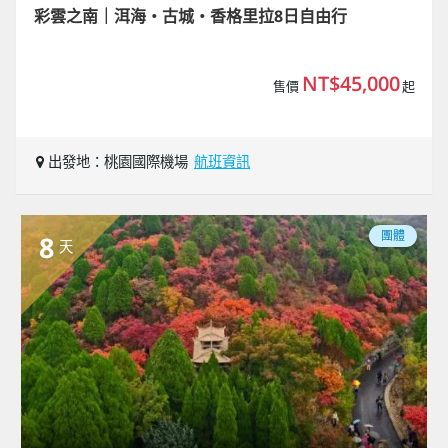
彩雲之南｜洱海‧古城‧香格里拉8日自由行
NT$45,000
售價
起
出發地：桃園國際機場
航班資訊
團體
8
天