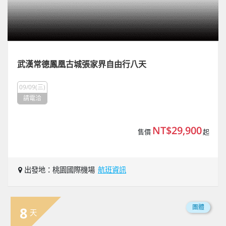
武漢常德鳳凰古城張家界自由行八天
09/09(三)
請電洽
NT$29,900
售價
起
出發地：桃園國際機場
航班資訊
團體
8
天