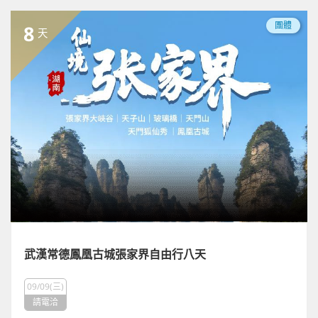
團體
8
天
武漢常德鳳凰古城張家界自由行八天
09/09(三)
請電洽