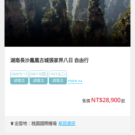
湖南長沙鳳凰古城張家界八日 自由行
09/07(一)
09/17(四)
10/13(二)
請電洽
請電洽
請電洽
more
NT$28,900
售價
起
出發地：桃園國際機場
航班資訊