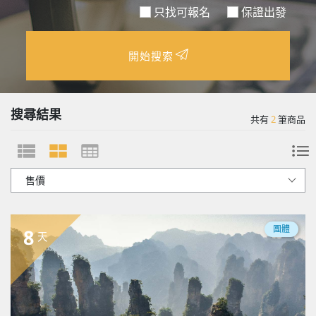
只找可報名
保證出發
開始搜索
搜尋結果
共有
2
筆商品
團體
8
天