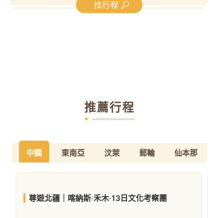
找行程
推薦行程
中國
東南亞
汶萊
郵輪
仙本那
尊遊北疆｜喀納斯‧禾木‧13日文化考察團